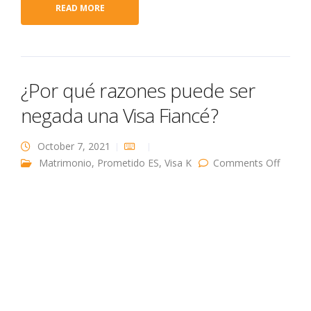
READ MORE
¿Por qué razones puede ser
negada una Visa Fiancé?
October 7, 2021
on ¿Po
Matrimonio
,
Prometido ES
,
Visa K
Comments Off
qué
razone
puede
ser
negad
una
Visa
Fiancé