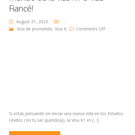
Fiancé!
August 31, 2023
on
Visa de prometido
,
Visa K
Comments Off
¡Bienvenidos al
fascinante
mundo de la
Visa K1 o Visa
Fiancé!
Si estás pensando en iniciar una nueva vida en los Estados
Unidos con tu ser querido(a), la Visa K1 es […]