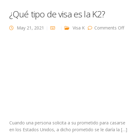
¿Qué tipo de visa es la K2?
on
May 21, 2021
Visa K
Comments Off
¿Qué
tipo de
visa es
la K2?
Cuando una persona solicita a su prometido para casarse
en los Estados Unidos, a dicho prometido se le daría la […]