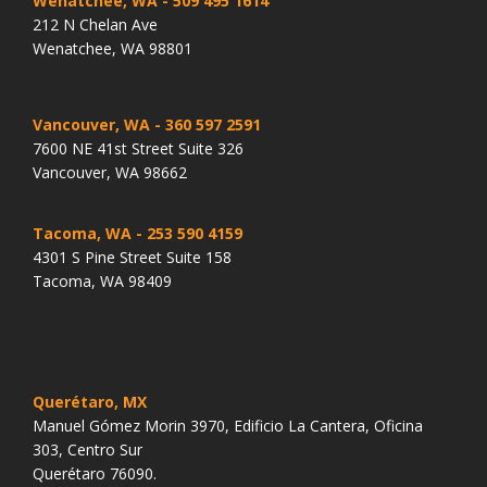
Wenatchee, WA
- 509 495 1614
212 N Chelan Ave
Wenatchee, WA 98801
Vancouver, WA
- 360 597 2591
7600 NE 41st Street Suite 326
Vancouver, WA 98662
Tacoma, WA
- 253 590 4159
4301 S Pine Street Suite 158
Tacoma, WA 98409
Querétaro, MX
Manuel Gómez Morin 3970, Edificio La Cantera, Oficina
303, Centro Sur
Querétaro 76090.