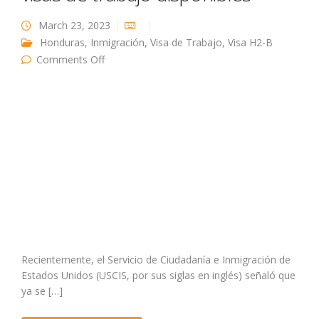
March 23, 2023
Honduras
,
Inmigración
,
Visa de Trabajo
,
Visa H2-B
on Hondureños: en USA aún hay visas de
Comments Off
trabajo disponibles
Recientemente, el Servicio de Ciudadanía e Inmigración de
Estados Unidos (USCIS, por sus siglas en inglés) señaló que
ya se […]