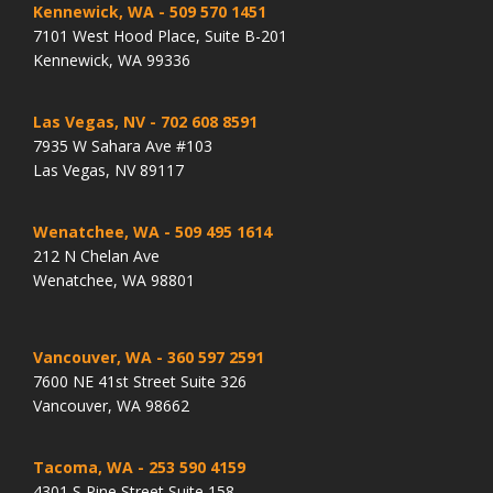
Kennewick, WA
- 509 570 1451
7101 West Hood Place, Suite B-201
Kennewick, WA 99336
Las Vegas, NV
- 702 608 8591
7935 W Sahara Ave #103
Las Vegas, NV 89117
Wenatchee, WA
- 509 495 1614
212 N Chelan Ave
Wenatchee, WA 98801
Vancouver, WA
- 360 597 2591
7600 NE 41st Street Suite 326
Vancouver, WA 98662
Tacoma, WA
- 253 590 4159
4301 S Pine Street Suite 158