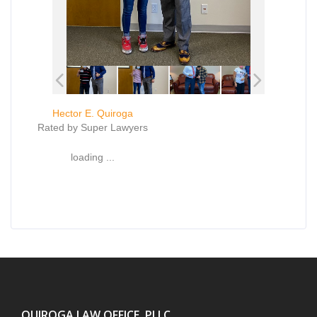
Hector E. Quiroga
Rated by Super Lawyers
loading ...
QUIROGA LAW OFFICE, PLLC