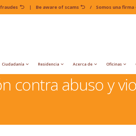
 fraudes
|
Be aware of scams
/
Somos una firma 
Ciudadanía
Residencia
Acerca de
Oficinas
abuso y violencia doméstica
n contra abuso y vi