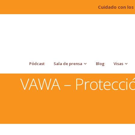
Cuidado con los
Pódcast
Sala de prensa
Blog
Visas
Quiroga Law Office, PLLC
VAWA – Protección contra 
VAWA – Protecció