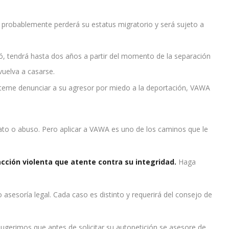
 probablemente perderá su estatus migratorio y será sujeto a
ció, tendrá hasta dos años a partir del momento de la separación
vuelva a casarse.
y teme denunciar a su agresor por miedo a la deportación, VAWA
rato o abuso. Pero aplicar a VAWA es uno de los caminos que le
cción violenta que atente contra su integridad.
Haga
sesoría legal. Cada caso es distinto y requerirá del consejo de
Sugerimos que antes de solicitar su autopetición se asesore de