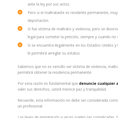
ante la ley por sus actos.
Pero si el maltratante es residente permanente, muy
deportación.
Si fue víctima de maltrato y violencia, pero se divor
legal para someter la petición, siempre y cuando no 
Si se encuentra ilegalmente en los Estados Unidos 
le permitirá arreglar su estatus.
Sabemos que no es sencillo ser víctima de violencia, malt
permitirá obtener la residencia permanente.
Por esta razón es fundamental que
denuncie cualquier a
valer sus derechos, usted merece paz y tranquilidad.
Recuerde, esta información no debe ser considerada como a
un profesional.
Las leyes de inmigración a veces suelen ser complicadas. 