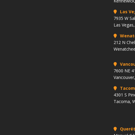
Kennewick
Las Ve
7935 W Sa
Las Vegas
Wenat
212 N Che
Wenatchee
Vancou
7600 NE 41
Vancouver
Tacom
4301 S Pin
Tacoma, 
Querét