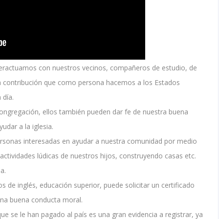
nteractuamos con nuestros vecinos, compañeros de estudio, de
e la contribución que como persona hacemos a los Estados
 día.
 congregación, ellos también pueden dar fe de nuestra buena
dar a la iglesia.
rsonas interesadas en ayudar a nuestra comunidad por medio
 actividades lúdicas de nuestros hijos, construyendo casas etc.
a.
os de inglés, educación superior, puede solicitar un certificado
na buena conducta moral.
ue se le han pagado al país es una gran evidencia a registrar, ya