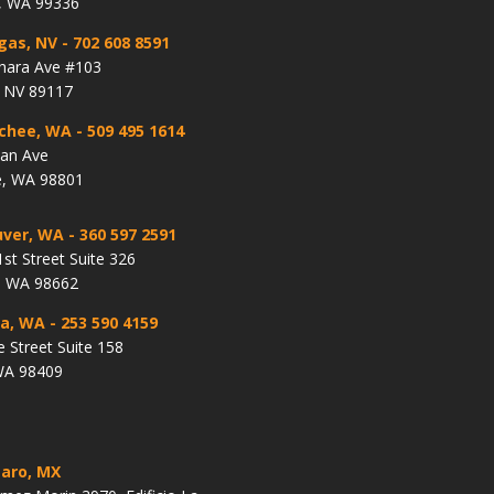
, WA 99336
gas, NV
- 702 608 8591
hara Ave #103
, NV 89117
chee, WA
- 509 495 1614
lan Ave
, WA 98801
ver, WA
- 360 597 2591
st Street Suite 326
, WA 98662
a, WA
- 253 590 4159
e Street Suite 158
WA 98409
aro, MX