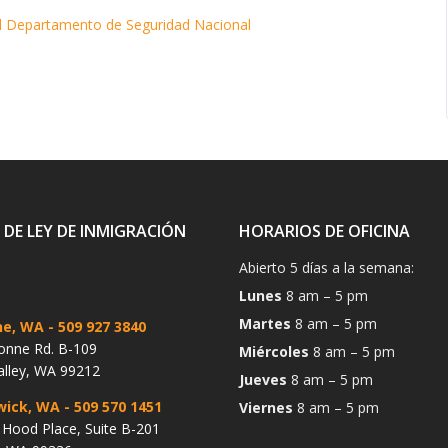
el Departamento de Seguridad Nacional
 DE LEY DE INMIGRACIÓN
HORARIOS DE OFICINA
Abierto 5 días a la semana:
Lunes
8 am – 5 pm
Martes
8 am – 5 pm
ne, WA
- 509 927 3840
onne Rd. B-109
Miércoles
8 am – 5 pm
alley, WA 99212
Jueves
8 am – 5 pm
wick, WA
- 509 570 1451
Viernes
8 am – 5 pm
Hood Place, Suite B-201