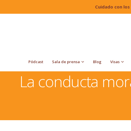
Cuidado con los
Pódcast
Sala de prensa
Blog
Visas
Quiroga Law Office, PLLC
Residencia
La conduct
La conducta mora