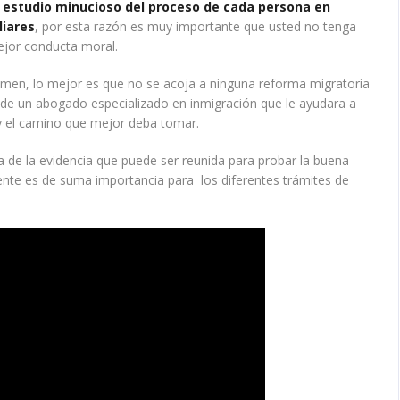
n estudio minucioso del proceso de cada persona en
liares
, por esta razón es muy importante que usted no tenga
ejor conducta moral.
rimen, lo mejor es que no se acoja a ninguna reforma migratoria
a de un abogado especializado en inmigración que le ayudara a
 y el camino que mejor deba tomar.
 de la evidencia que puede ser reunida para probar la buena
e es de suma importancia para los diferentes trámites de