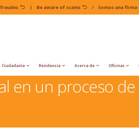
 fraudes
|
Be aware of scams
/
Somos una firma 
Ciudadanía
Residencia
Acerca de
Oficinas
a moral en un proceso de Inmigración
l en un proceso de 