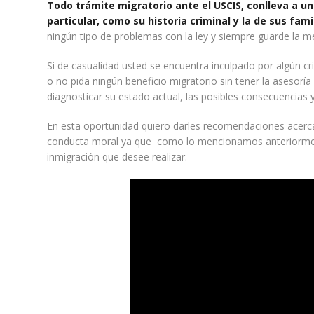
Todo trámite migratorio ante el USCIS, conlleva a u
particular, como su historia criminal y la de sus fami
ningún tipo de problemas con la ley y siempre guarde la m
Si de casualidad usted se encuentra inculpado por algún c
o no pida ningún beneficio migratorio sin tener la asesorí
diagnosticar su estado actual, las posibles consecuencias
En esta oportunidad quiero darles recomendaciones acerca
conducta moral ya que como lo mencionamos anteriorment
inmigración que desee realizar.