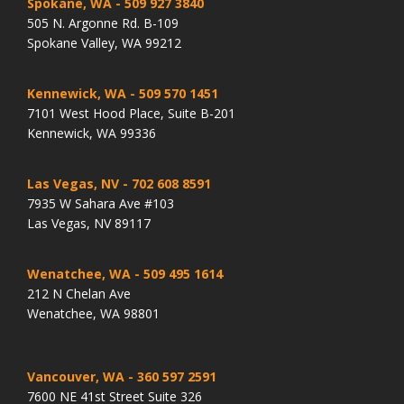
Spokane, WA
- 509 927 3840
505 N. Argonne Rd. B-109
Spokane Valley, WA 99212
Kennewick, WA
- 509 570 1451
7101 West Hood Place, Suite B-201
Kennewick, WA 99336
Las Vegas, NV
- 702 608 8591
7935 W Sahara Ave #103
Las Vegas, NV 89117
Wenatchee, WA
- 509 495 1614
212 N Chelan Ave
Wenatchee, WA 98801
Vancouver, WA
- 360 597 2591
7600 NE 41st Street Suite 326