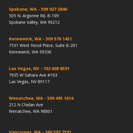
Spokane, WA
- 509 927 3840
505 N. Argonne Rd. B-109
Spokane Valley, WA 99212
Kennewick, WA
- 509 570 1451
7101 West Hood Place, Suite B-201
Kennewick, WA 99336
Las Vegas, NV
- 702 608 8591
7935 W Sahara Ave #103
Las Vegas, NV 89117
Wenatchee, WA
- 509 495 1614
212 N Chelan Ave
Wenatchee, WA 98801
Vancouver, WA
- 360 597 2591