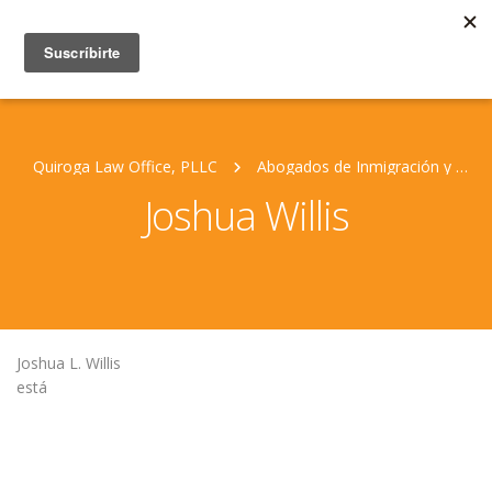
Quiroga Law Office, PLLC
Abogados de Inmigración y Personal Jurídico
Joshua Willis
Joshua L. Willis
está