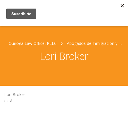
Quiroga Law Office, PLLC
Abogados de Inmigración y Personal Jurídico
Lori Broker
Lori Broker
está