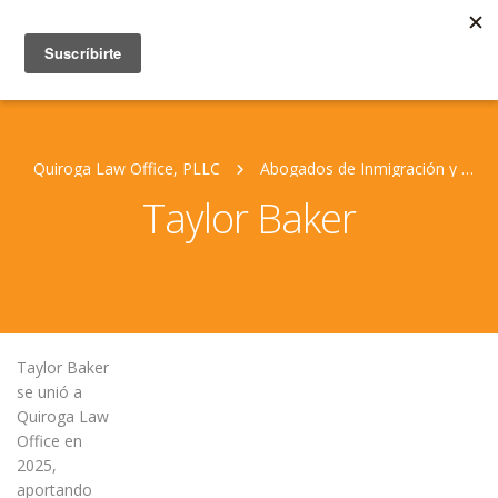
Quiroga Law Office, PLLC
Abogados de Inmigración y Personal Jurídico
Taylor Baker
Taylor Baker
se unió a
Quiroga Law
Office en
2025,
aportando