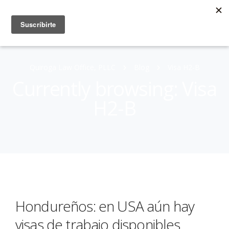
Quiroga Law Office, PLLC
Blog
Visa H2-B
Currently browsing: Visa
H2-B
Hondureños: en USA aún hay
visas de trabajo disponibles