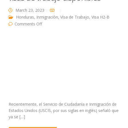
March 23, 2023
Honduras
,
Inmigración
,
Visa de Trabajo
,
Visa H2-B
on Hondureños: en USA aún hay visas de
Comments Off
trabajo disponibles
Recientemente, el Servicio de Ciudadanía e Inmigración de
Estados Unidos (USCIS, por sus siglas en inglés) señaló que
ya se […]