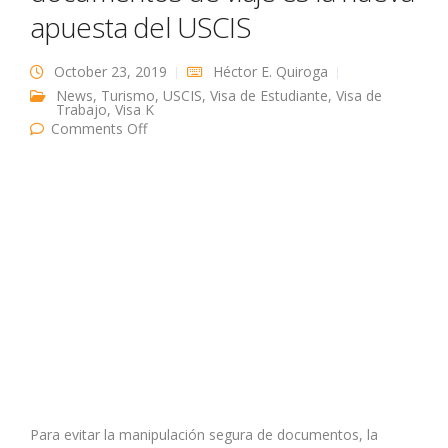
apuesta del USCIS
October 23, 2019
Héctor E. Quiroga
News
,
Turismo
,
USCIS
,
Visa de Estudiante
,
Visa de
Trabajo
,
Visa K
on Seguridad mejorada en documentos de
Comments Off
viaje es la nueva apuesta del USCIS
Para evitar la manipulación segura de documentos, la