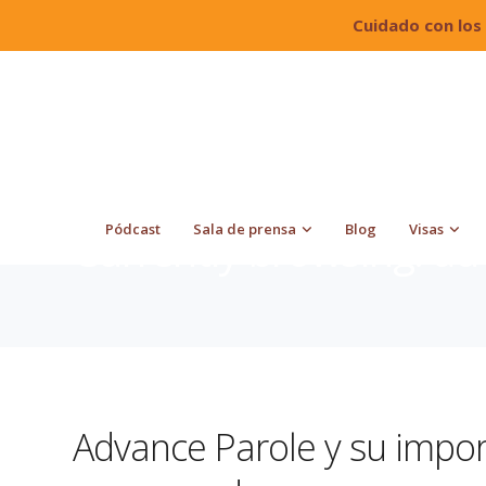
Cuidado con los
Quiroga Law Office, PLLC
Blog
advance parole
Pódcast
Sala de prensa
Blog
Visas
Currently browsing: ad
Advance Parole y su impor