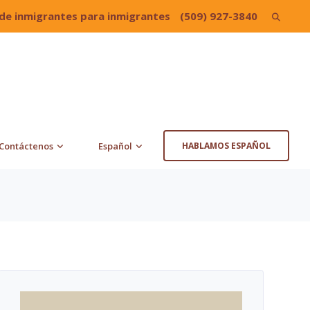
de inmigrantes para inmigrantes
(509) 927-3840
Search
for:
Contáctenos
Español
HABLAMOS ESPAÑOL