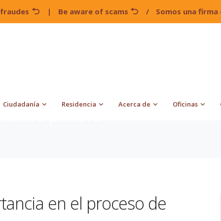
 fraudes
|
Be aware of scams
/
Somos una firma 
Ciudadanía
Residencia
Acerca de
Oficinas
vance parole
tancia en el proceso de