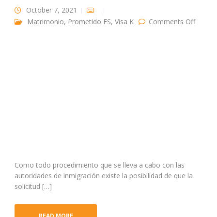
October 7, 2021
on ¿Po
Matrimonio
,
Prometido ES
,
Visa K
Comments Off
qué
razone
puede
ser
negad
una
Visa
Fiancé
Como todo procedimiento que se lleva a cabo con las
autoridades de inmigración existe la posibilidad de que la
solicitud […]
READ MORE