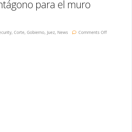
entágono para el muro
on
curity
,
Corte
,
Gobierno
,
Juez
,
News
Comments Off
Corte
Suprema
le
permite
a
Trump
usar
$
2.5
mil
millones
en
fondos
del
Pentágono
para
el
muro