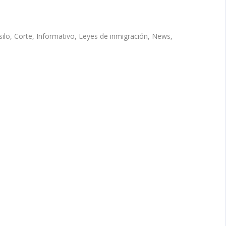
silo
,
Corte
,
Informativo
,
Leyes de inmigración
,
News
,
te
prema
mite
na
icación
las
o
ump