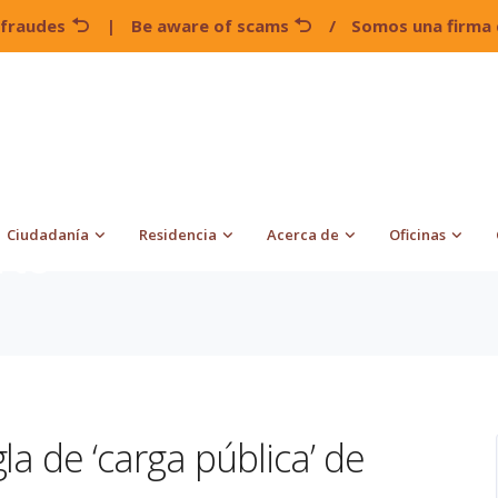
 fraudes
|
Be aware of scams
/
Somos una firma 
Ciudadanía
Residencia
Acerca de
Oficinas
rte
la de ‘carga pública’ de