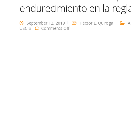
endurecimiento en la regla
September 12, 2019
Héctor E. Quiroga
A
on
USCIS
Comments Off
Cuccinelli
en
voz
del
USCIS
da
comentarios
sobre
la
decisión
de
la
Corte
Suprema
que
permite
endurecimiento
en
la