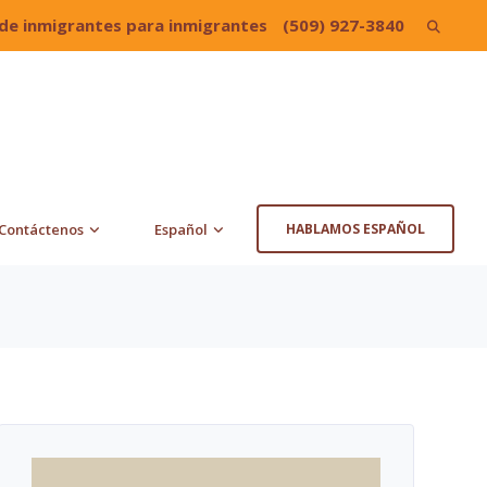
de inmigrantes para inmigrantes
(509) 927-3840
Search
for:
Contáctenos
Español
HABLAMOS ESPAÑOL