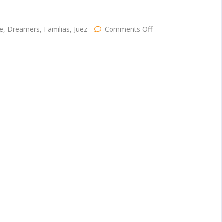
on
e
,
Dreamers
,
Familias
,
Juez
Comments Off
Juez
de
NYC
bloquea
la
regla
de
‘carga
pública’
de
Trump