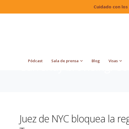
Cuidado con los
Quiroga Law Office, PLLC
Blog
Corte
Pódcast
Sala de prensa
Blog
Visas
Currently browsing: Co
Juez de NYC bloquea la reg