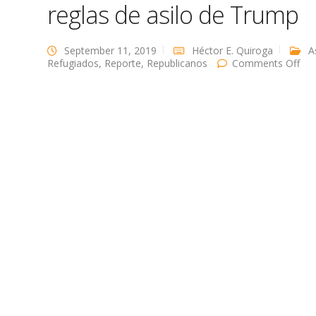
reglas de asilo de Trump
September 11, 2019
Héctor E. Quiroga
A
on
Refugiados
,
Reporte
,
Republicanos
Comments Off
La
Cor
Su
per
la
ple
apl
de
las
reg
de
asil
de
Tr