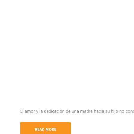
a
l
El amor y la dedicación de una madre hacia su hijo no con
READ MORE