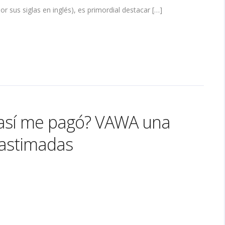
r sus siglas en inglés), es primordial destacar […]
y así me pagó? VAWA una
lastimadas
on
Hice
TODO
por
mi
ijo,
¿y