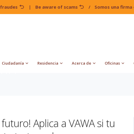
 fraudes
|
Be aware of scams
/
Somos una firma 
Ciudadanía
Residencia
Acerca de
Oficinas
AWA
 futuro! Aplica a VAWA si tu