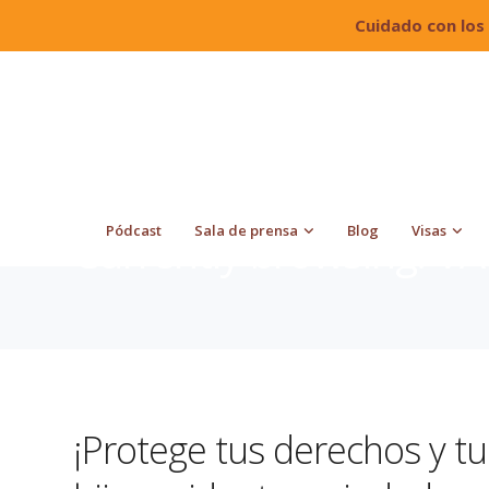
Cuidado con los
Quiroga Law Office, PLLC
Blog
VAWA
Pódcast
Sala de prensa
Blog
Visas
Currently browsing: V
¡Protege tus derechos y tu