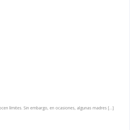
sí
me
pagó?
VAWA
una
solución
para
as
madres
lastimadas
ocen límites. Sin embargo, en ocasiones, algunas madres […]