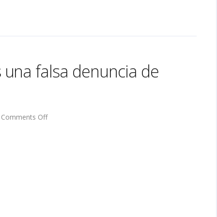
 una falsa denuncia de
on
Comments Off
VAWA:
¿Qué
pasa
si
pones
una
falsa
denuncia
de
violencia
doméstica?