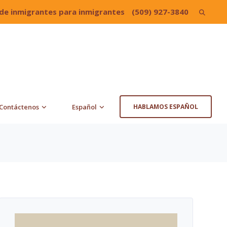
de inmigrantes para inmigrantes
(509) 927-3840
Search
for:
Contáctenos
Español
HABLAMOS ESPAÑOL