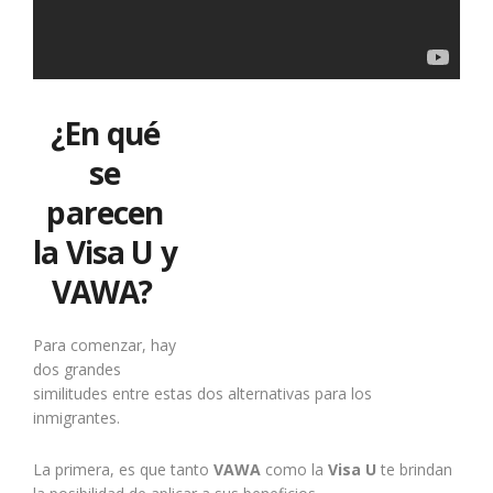
¿En qué
se
parecen
la Visa U y
VAWA?
Para comenzar, hay
dos grandes
similitudes entre estas dos alternativas para los
inmigrantes.
La primera, es que tanto
VAWA
como la
Visa U
te brindan