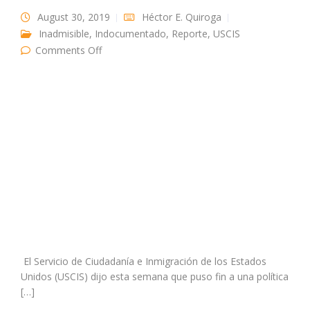
August 30, 2019
Héctor E. Quiroga
Inadmisible
,
Indocumentado
,
Reporte
,
USCIS
on USCIS finaliza la política de protección de
Comments Off
los migrantes que reciben tratamiento medico
El Servicio de Ciudadanía e Inmigración de los Estados
Unidos (USCIS) dijo esta semana que puso fin a una política
[…]