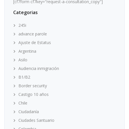
[cf7form cf7key="request-a-consultation_copy"]
Categorias
245i
advance parole
Ajuste de Estatus
Argentina
Asilo
Audiencia inmigración
B1/B2
Border security
Castigo 10 años
Chile
Ciudadanía
Ciudades Santuario
Colombia