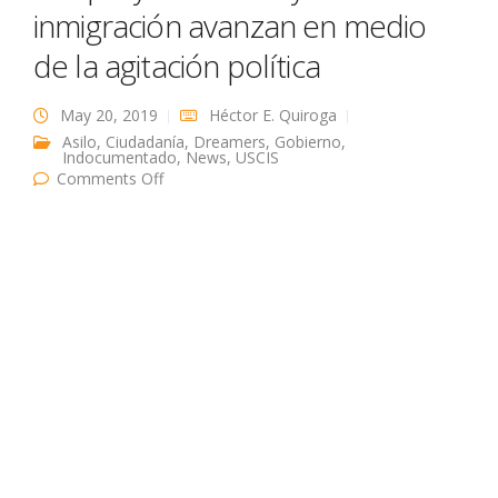
inmigración avanzan en medio
de la agitación política
May 20, 2019
Héctor E. Quiroga
Asilo
,
Ciudadanía
,
Dreamers
,
Gobierno
,
Indocumentado
,
News
,
USCIS
on Los proyectos de ley de inmigración
Comments Off
avanzan en medio de la agitación política