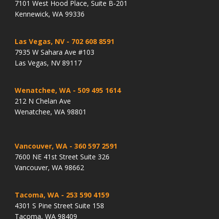
7101 West Hood Place, Suite B-201
Kennewick, WA 99336
Las Vegas, NV
- 702 608 8591
7935 W Sahara Ave #103
Las Vegas, NV 89117
Wenatchee, WA
- 509 495 1614
212 N Chelan Ave
Wenatchee, WA 98801
Vancouver, WA
- 360 597 2591
7600 NE 41st Street Suite 326
Vancouver, WA 98662
Tacoma, WA
- 253 590 4159
4301 S Pine Street Suite 158
Tacoma, WA 98409