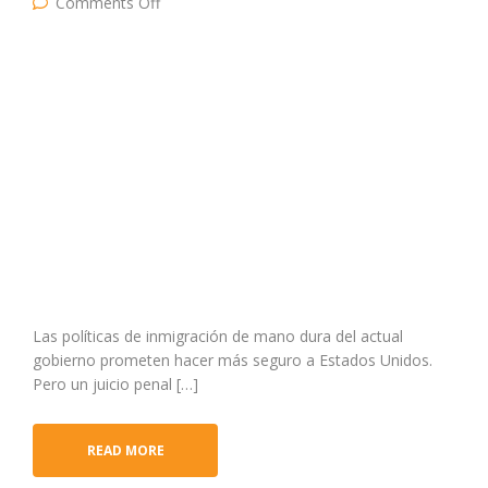
on Hombre podría ir a la cárcel durante 20
Comments Off
años por ayudar a migrantes perdidos en el
desierto
Las políticas de inmigración de mano dura del actual
gobierno prometen hacer más seguro a Estados Unidos.
Pero un juicio penal […]
READ MORE