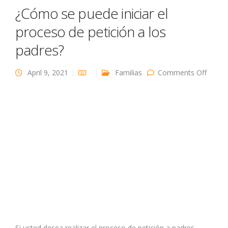
¿Cómo se puede iniciar el
proceso de petición a los
padres?
on
April 9, 2021
Familias
Comments Off
¿Cóm
se
puede
iniciar 
proce
de
petici
a los
padres
Si usted desea realizar el proceso de petición a padres,