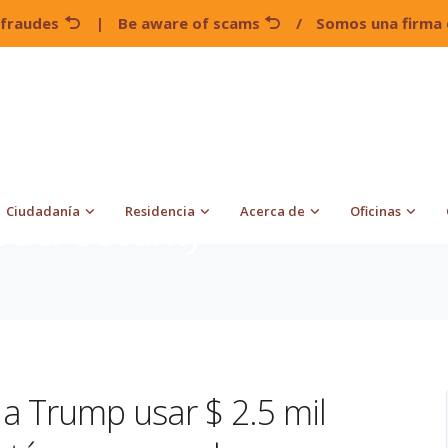
 fraudes
|
Be aware of scams
/
Somos una firma 
Ciudadanía
Residencia
Acerca de
Oficinas
rder security
a Trump usar $ 2.5 mil