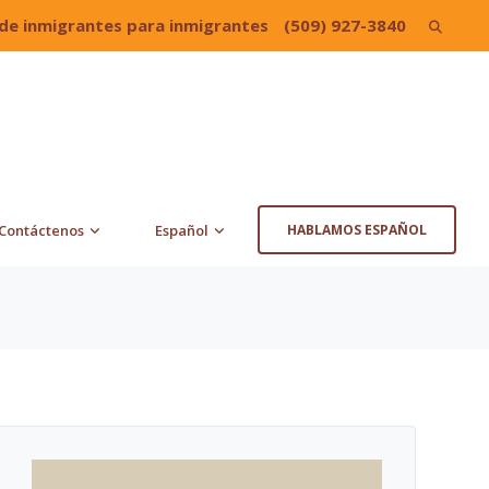
de inmigrantes para inmigrantes
(509) 927-3840
Search
for:
Contáctenos
Español
HABLAMOS ESPAÑOL