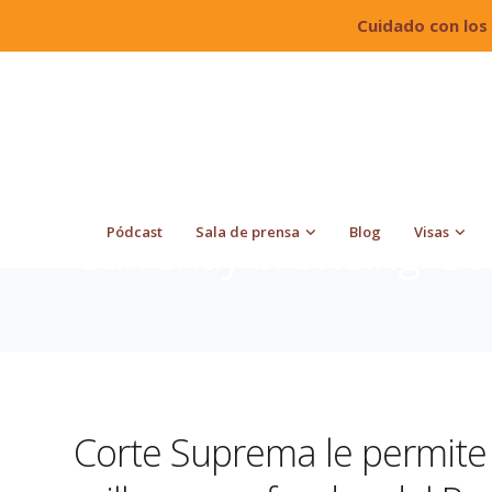
Cuidado con los
Quiroga Law Office, PLLC
Blog
Border security
Pódcast
Sala de prensa
Blog
Visas
Currently browsing: Bo
Corte Suprema le permite 