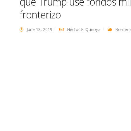
que Trump use fondos mil
fronterizo
June 18, 2019
Héctor E. Quiroga
Border s