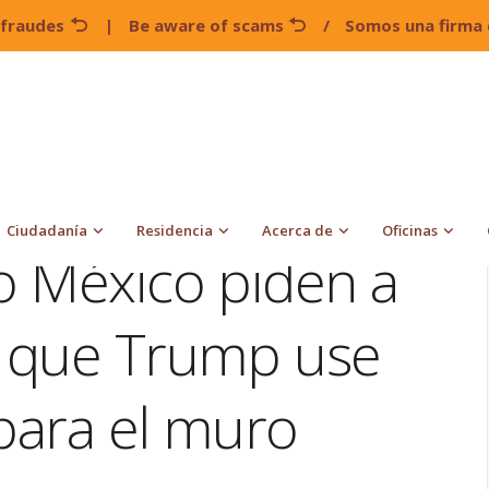
 fraudes
|
Be aware of scams
/
Somos una firma 
California y Nuevo México piden a un juez que evite que
Ciudadanía
Residencia
Acerca de
Oficinas
vo México piden a
e que Trump use
 para el muro