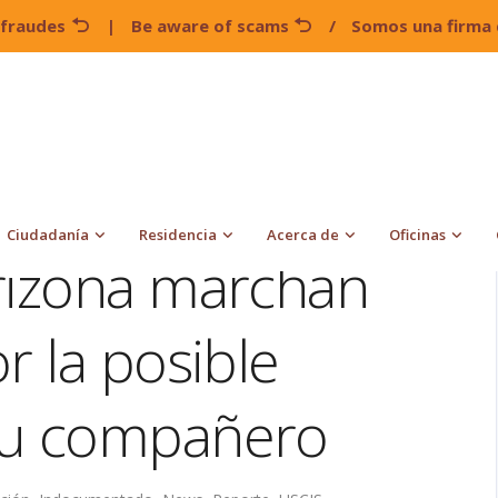
 fraudes
|
Be aware of scams
/
Somos una firma 
Estudiantes de Arizona marchan para protestar por la posible
Ciudadanía
Residencia
Acerca de
Oficinas
rizona marchan
r la posible
su compañero