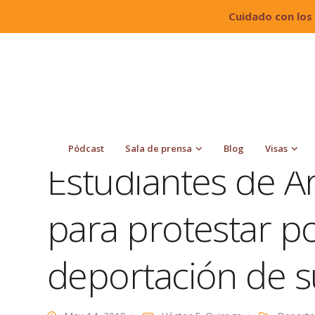
Cuidado con los
Quiroga Law Office, PLLC
Blog
Deportación
deportación de su compañero
Pódcast
Sala de prensa
Blog
Visas
Estudiantes de A
para protestar po
deportación de 