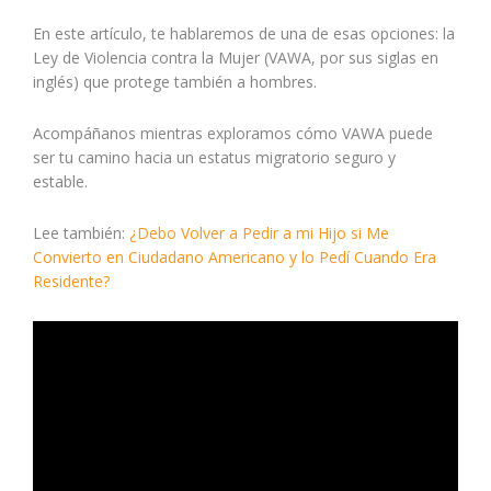
En este artículo, te hablaremos de una de esas opciones: la
Ley de Violencia contra la Mujer (VAWA, por sus siglas en
inglés) que protege también a hombres.
Acompáñanos mientras exploramos cómo VAWA puede
ser tu camino hacia un estatus migratorio seguro y
estable.
Lee también:
¿Debo Volver a Pedir a mi Hijo si Me
Convierto en Ciudadano Americano y lo Pedí Cuando Era
Residente?