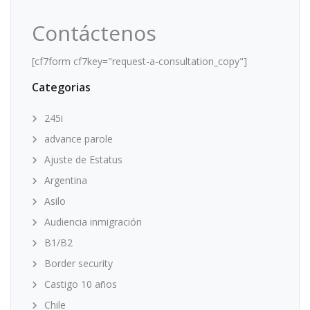
Contáctenos
[cf7form cf7key="request-a-consultation_copy"]
Categorias
245i
advance parole
Ajuste de Estatus
Argentina
Asilo
Audiencia inmigración
B1/B2
Border security
Castigo 10 años
Chile