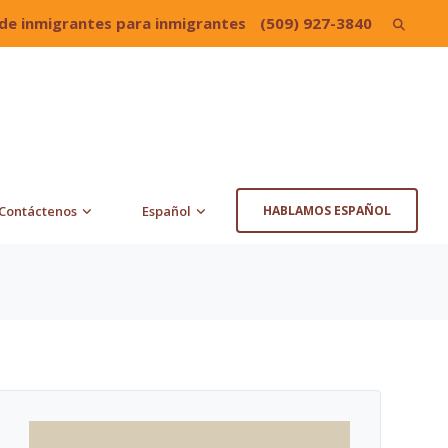
de inmigrantes para inmigrantes
(509) 927-3840
Search
for:
Contáctenos
Español
HABLAMOS ESPAÑOL