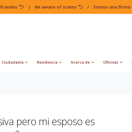
 fraudes
|
Be aware of scams
/
Somos una firma 
Ciudadanía
Residencia
Acerca de
Oficinas
AWA
siva pero mi esposo es