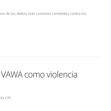
 unos de los delitos más comunes cometidos contra los
ra VAWA como violencia
on
ts Off
¿Qué
delitos
califican