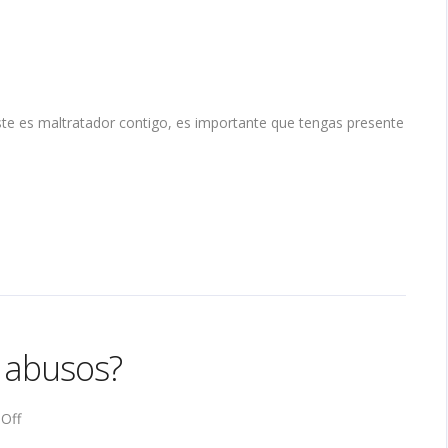
te es maltratador contigo, es importante que tengas presente
s abusos?
on
Off
¿Has