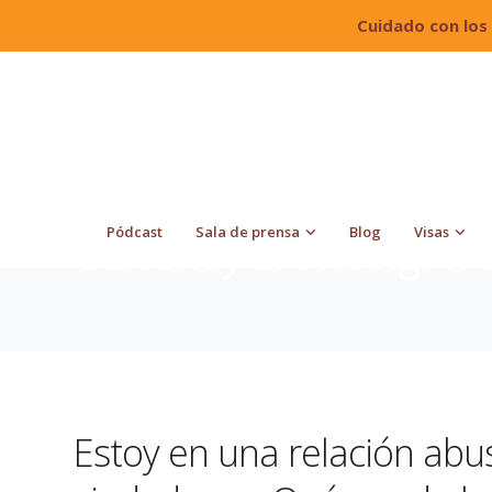
Cuidado con los
Quiroga Law Office, PLLC
Blog
VAWA
Pódcast
Sala de prensa
Blog
Visas
Currently browsing: V
Estoy en una relación abu