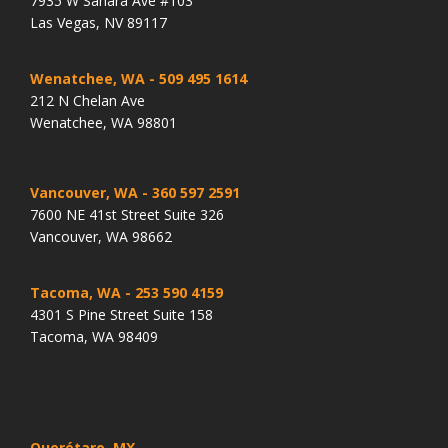
7935 W Sahara Ave #103
Las Vegas, NV 89117
Wenatchee, WA
- 509 495 1614
212 N Chelan Ave
Wenatchee, WA 98801
Vancouver, WA
- 360 597 2591
7600 NE 41st Street Suite 326
Vancouver, WA 98662
Tacoma, WA
- 253 590 4159
4301 S Pine Street Suite 158
Tacoma, WA 98409
Querétaro, MX