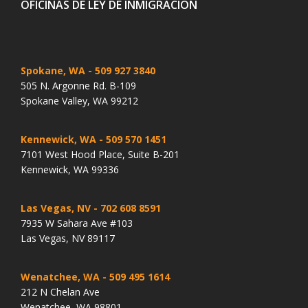
OFICINAS DE LEY DE INMIGRACIÓN
Spokane, WA
- 509 927 3840
505 N. Argonne Rd. B-109
Spokane Valley, WA 99212
Kennewick, WA
- 509 570 1451
7101 West Hood Place, Suite B-201
Kennewick, WA 99336
Las Vegas, NV
- 702 608 8591
7935 W Sahara Ave #103
Las Vegas, NV 89117
Wenatchee, WA
- 509 495 1614
212 N Chelan Ave
Wenatchee, WA 98801