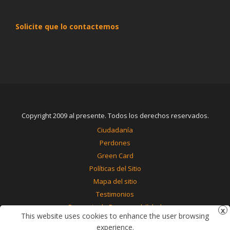
Solicite que lo contactemos
Copyright 2009 al presente. Todos los derechos reservados.
Ciudadanía
Perdones
Green Card
Políticas del Sitio
Mapa del sitio
Testimonios
Renuncia de Responsabilidad
This website uses cookies to enhance the user browsing
Contáctenos
experience.