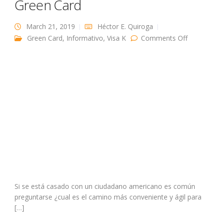
Green Card
March 21, 2019
Héctor E. Quiroga
on
Green Card
,
Informativo
,
Visa K
Comments Off
Caracterí
esenciale
diferenci
entre la V
K3 y la G
Card
Si se está casado con un ciudadano americano es común
preguntarse ¿cual es el camino más conveniente y ágil para
[…]