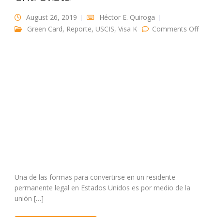
August 26, 2019
Héctor E. Quiroga
on Gr
Green Card
,
Reporte
,
USCIS
,
Visa K
Comments Off
Card 
matri
y la
entrev
Una de las formas para convertirse en un residente
permanente legal en Estados Unidos es por medio de la
unión […]