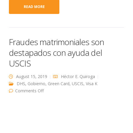
READ MORE
Fraudes matrimoniales son
destapados con ayuda del
USCIS
August 15, 2019
Héctor E. Quiroga
DHS
,
Gobierno
,
Green Card
,
USCIS
,
Visa K
on Fraudes matrimoniales son destapados
Comments Off
con ayuda del USCIS