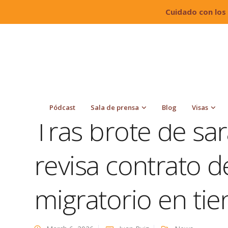
Cuidado con los
Quiroga Law Office, PLLC
Blog
News
Tras 
migratorio en tiendas en Texas
Pódcast
Sala de prensa
Blog
Visas
Tras brote de sa
revisa contrato d
migratorio en ti