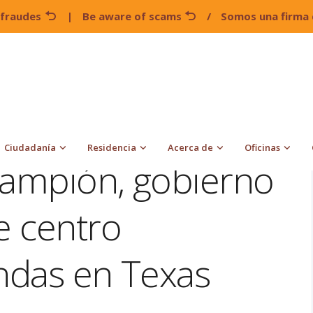
 fraudes
|
Be aware of scams
/
Somos una firma 
brote de sarampión, gobierno revisa contrato de centro
Ciudadanía
Residencia
Acerca de
Oficinas
rampión, gobierno
e centro
endas en Texas