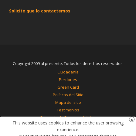
Solicite que lo contactemos
Copyright 2009 al presente. Todos los derechos reservados.
Ciudadanía
Perdones
Green Card
Políticas del Sitio
Mapa del sitio
Testimonios
Renuncia de Responsabilidad
This website uses cookies to enhance the user browsing
Contáctenos
experience.