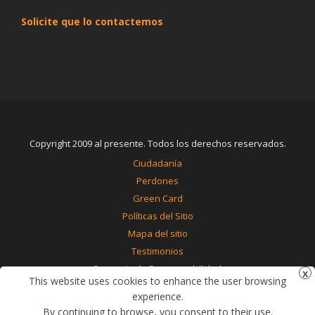
Solicite que lo contactemos
Copyright 2009 al presente. Todos los derechos reservados.
Ciudadanía
Perdones
Green Card
Políticas del Sitio
Mapa del sitio
Testimonios
Renuncia de Responsabilidad
This website uses cookies to enhance the user browsing
Contáctenos
experience.
By continuing to browse, you consent to their use.