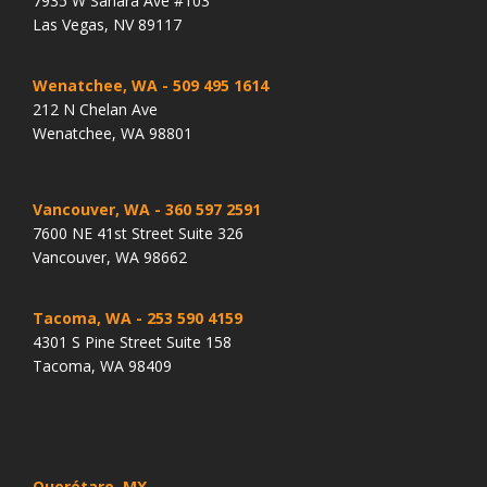
7935 W Sahara Ave #103
Las Vegas, NV 89117
Wenatchee, WA
- 509 495 1614
212 N Chelan Ave
Wenatchee, WA 98801
Vancouver, WA
- 360 597 2591
7600 NE 41st Street Suite 326
Vancouver, WA 98662
Tacoma, WA
- 253 590 4159
4301 S Pine Street Suite 158
Tacoma, WA 98409
Querétaro, MX