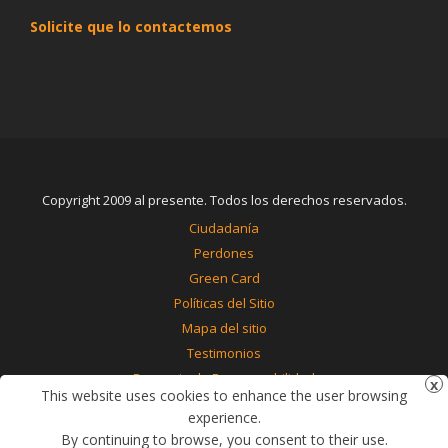
Solicite que lo contactemos
Copyright 2009 al presente. Todos los derechos reservados.
Ciudadanía
Perdones
Green Card
Políticas del Sitio
Mapa del sitio
Testimonios
Renuncia de Responsabilidad
This website uses cookies to enhance the user browsing
Contáctenos
experience.
By continuing to browse, you consent to their use.