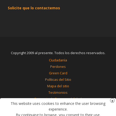
Solicite que lo contactemos
Copyright 2009 al presente. Todos los derechos reservados.
Ciudadanía
Perdones
Green Card
Políticas del Sitio
Mapa del sitio
Testimonios
Renuncia de Responsabilidad
This website uses cookies to enhance the user browsing
Contáctenos
experience.
By continuing to browse, you consent to their use.