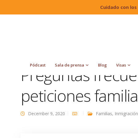
Cuidado con los
Quiroga Law Office, PLLC
Blog
Familias
Pre
Pódcast
Sala de prensa
Blog
Visas
Preguntas frecue
peticiones famili
December 9, 2020
Familias
,
Inmigración