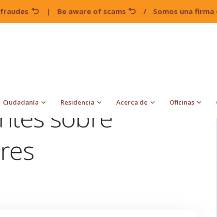
 fraudes
|
Be aware of scams
/
Somos una firma 
guntas frecuentes sobre peticiones familiares
Ciudadanía
Residencia
Acerca de
Oficinas
ntes sobre
ares