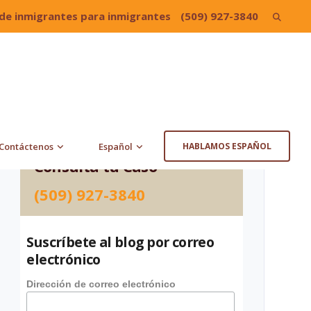
de inmigrantes para inmigrantes
(509) 927-3840
Search
for:
Contáctenos
Español
HABLAMOS ESPAÑOL
Consulta tu Caso
(509) 927-3840
Suscríbete al blog por correo
electrónico
Dirección de correo electrónico