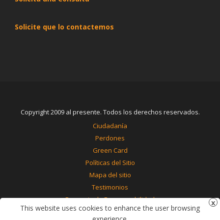
Solicite que lo contactemos
Copyright 2009 al presente. Todos los derechos reservados.
Ciudadanía
Perdones
Green Card
Políticas del Sitio
Mapa del sitio
Testimonios
Renuncia de Responsabilidad
This website uses cookies to enhance the user browsing
Contáctenos
experience.