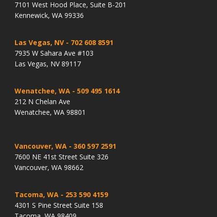
7101 West Hood Place, Suite B-201
Kennewick, WA 99336
Las Vegas, NV
- 702 608 8591
7935 W Sahara Ave #103
Las Vegas, NV 89117
Wenatchee, WA
- 509 495 1614
212 N Chelan Ave
Wenatchee, WA 98801
Vancouver, WA
- 360 597 2591
7600 NE 41st Street Suite 326
Vancouver, WA 98662
Tacoma, WA
- 253 590 4159
4301 S Pine Street Suite 158
Tacoma, WA 98409