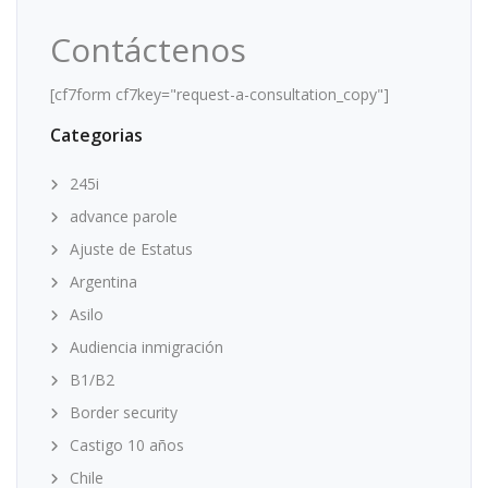
Contáctenos
[cf7form cf7key="request-a-consultation_copy"]
Categorias
245i
advance parole
Ajuste de Estatus
Argentina
Asilo
Audiencia inmigración
B1/B2
Border security
Castigo 10 años
Chile