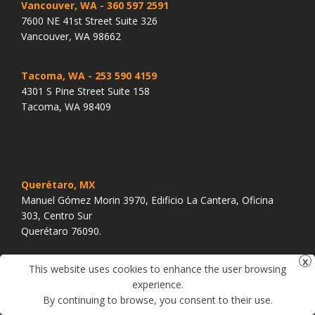
Vancouver, WA
- 360 597 2591
7600 NE 41st Street Suite 326
Vancouver, WA 98662
Tacoma, WA
- 253 590 4159
4301 S Pine Street Suite 158
Tacoma, WA 98409
Querétaro, MX
Manuel Gómez Morin 3970, Edificio La Cantera, Oficina
303, Centro Sur
Querétaro 76090.
This website uses cookies to enhance the user browsing
HORARIOS DE OFICINA
experience.
By continuing to browse, you consent to their use.
Abierto 5 días a la semana: