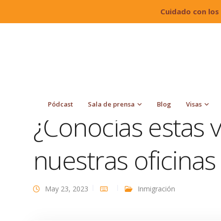
Cuidado con los
Quiroga Law Office, PLLC
Blog
Inmigración
México?
Pódcast
Sala de prensa
Blog
Visas
¿Conocías estas 
nuestras oficina
May 23, 2023
Inmigración