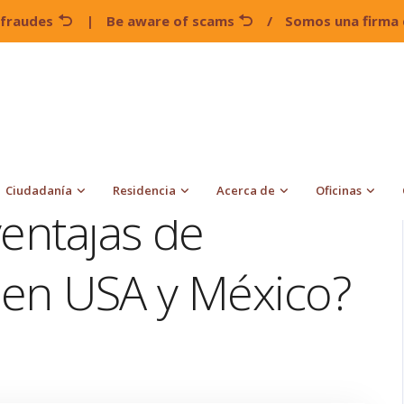
 fraudes
|
Be aware of scams
/
Somos una firma 
¿Conocías estas ventajas de nuestras oficinas en USA y
Ciudadanía
Residencia
Acerca de
Oficinas
ventajas de
s en USA y México?