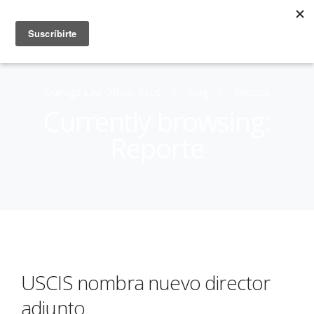
Quiroga Law Office, PLLC
Blog
Reporte
Currently browsing:
Reporte
USCIS nombra nuevo director
adjunto