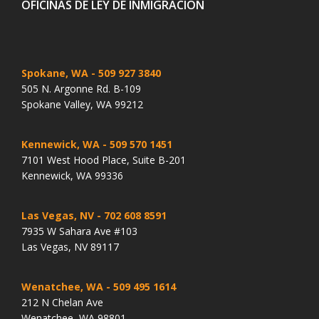
OFICINAS DE LEY DE INMIGRACIÓN
Spokane, WA
- 509 927 3840
505 N. Argonne Rd. B-109
Spokane Valley, WA 99212
Kennewick, WA
- 509 570 1451
7101 West Hood Place, Suite B-201
Kennewick, WA 99336
Las Vegas, NV
- 702 608 8591
7935 W Sahara Ave #103
Las Vegas, NV 89117
Wenatchee, WA
- 509 495 1614
212 N Chelan Ave
Wenatchee, WA 98801