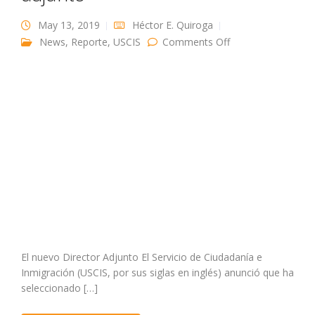
May 13, 2019
Héctor E. Quiroga
on USCIS nombra
News
,
Reporte
,
USCIS
Comments Off
nuevo director
adjunto
El nuevo Director Adjunto El Servicio de Ciudadanía e
Inmigración (USCIS, por sus siglas en inglés) anunció que ha
seleccionado […]