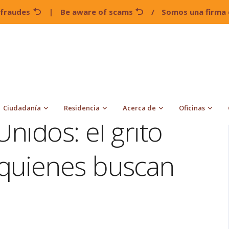
 fraudes
|
Be aware of scams
/
Somos una firma 
Asilo en Estados Unidos: el grito desesperado de quienes
Ciudadanía
Residencia
Acerca de
Oficinas
Unidos: el grito
quienes buscan