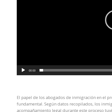
00:00
El papel de los abogados de inmigración en el pr
fundamental. Según datos recopilados, los inmi
acompañamiento legal durante este proceso tuvie