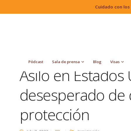
Cuidado con los
Quiroga Law Office, PLLC
Blog
Inmigración
buscan protección
Pódcast
Sala de prensa
Blog
Visas
Asilo en Estados 
desesperado de 
protección