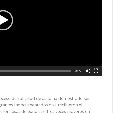
01:56
oceso de solicitud de asilo ha demostrado ser
grantes indocumentados que recibieron el
ron tasas de éxito casi tres veces mayores en