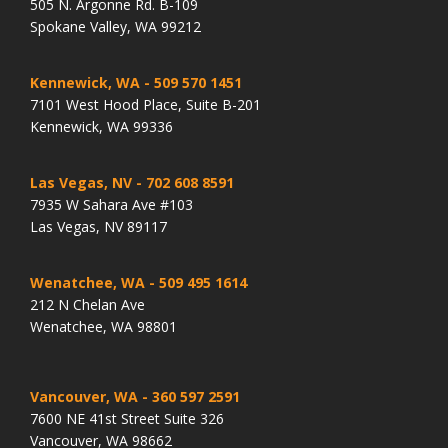
505 N. Argonne Rd. B-109
Spokane Valley, WA 99212
Kennewick, WA
- 509 570 1451
7101 West Hood Place, Suite B-201
Kennewick, WA 99336
Las Vegas, NV
- 702 608 8591
7935 W Sahara Ave #103
Las Vegas, NV 89117
Wenatchee, WA
- 509 495 1614
212 N Chelan Ave
Wenatchee, WA 98801
Vancouver, WA
- 360 597 2591
7600 NE 41st Street Suite 326
Vancouver, WA 98662