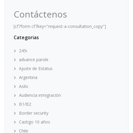
Contáctenos
[cf7form cf7key="request-a-consultation_copy"]
Categorias
245i
advance parole
Ajuste de Estatus
Argentina
Asilo
Audiencia inmigración
B1/B2
Border security
Castigo 10 años
Chile