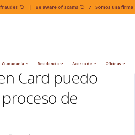
 fraudes
|
Be aware of scams
/
Somos una firma 
¿Si expira mi Green Card puedo continuar con mi proceso de
Ciudadanía
Residencia
Acerca de
Oficinas
een Card puedo
 proceso de