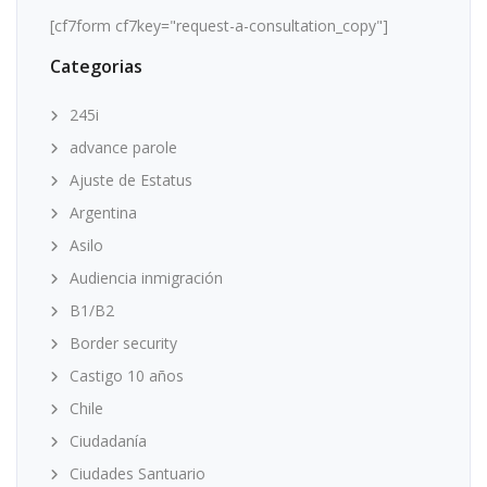
[cf7form cf7key="request-a-consultation_copy"]
Categorias
245i
advance parole
Ajuste de Estatus
Argentina
Asilo
Audiencia inmigración
B1/B2
Border security
Castigo 10 años
Chile
Ciudadanía
Ciudades Santuario