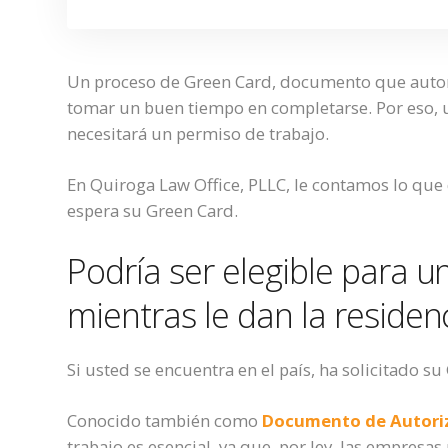
Un proceso de Green Card
,
documento
que autor
tomar
un buen tiempo en completarse. Por eso,
necesitará un permiso de trabajo
.
En Quiroga Law Office, PLLC, le contamos lo qu
espera su Green Card.
Podría ser elegible para u
mientras le dan la residenc
Si usted
se encuentra en el país,
ha solicitado su
Conocido también como
Documento de Autori
trabajo
es
esencial, ya que
, por ley,
las
empresas 