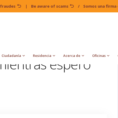
 fraudes
|
Be aware of scams
/
Somos una firma 
¿Puedo trabajar mientras espero mi Green Card?
Ciudadanía
Residencia
Acerca de
Oficinas
mientras espero