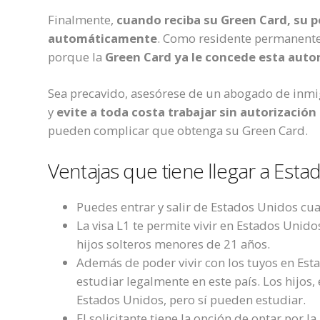
Finalmente,
c
uando reciba su Green Card, su p
automáticamente
.
Como
residente permanent
porque la
Green Card ya l
e
concede
esta autor
Sea precavido, asesórese de un abogado de inmig
y
evite a toda costa trabajar sin autorizació
pueden complicar
que obtenga
su
Green Card.
Ventajas que tiene llegar a Estad
Puedes entrar y salir de Estados Unidos cu
La visa L1 te permite vivir en Estados Unid
hijos solteros menores de 21 años.
Además de poder vivir con los tuyos en Est
estudiar legalmente en este país. Los hijos,
Estados Unidos, pero sí pueden estudiar.
El solicitante tiene la opción de optar por