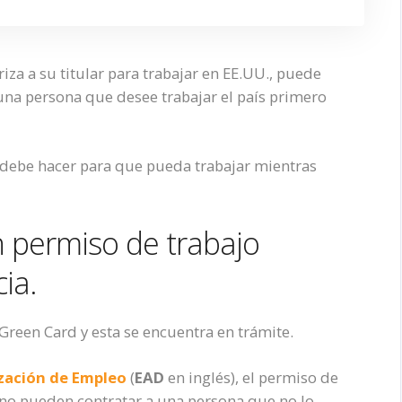
iza a su titular
para trabajar en EE.UU.,
puede
una persona que desee trabajar
el país
primero
e debe
hacer
para que pueda trabajar mientras
n permiso de trabajo
ia.
 Green Card y esta se encuentra en trámite.
zación de Empleo
(
EAD
en inglés),
el permiso de
no pueden
contratar a una persona que no lo