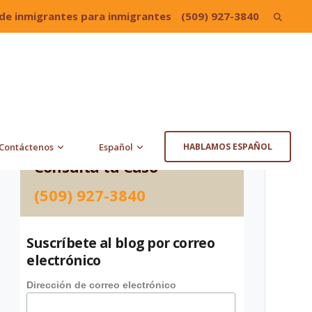
de inmigrantes para inmigrantes
(509) 927-3840
Search
for:
Contáctenos
Español
HABLAMOS ESPAÑOL
Consulta tu Caso
(509) 927-3840
Suscríbete al blog por correo
electrónico
Dirección de correo electrónico