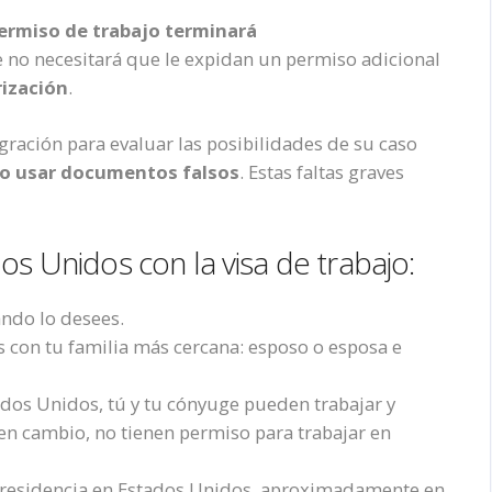
ermiso de traba
jo terminará
e no
necesitará que le expidan un permiso adicional
ización
.
ración para evaluar las posibilidades de su caso
n o usar documentos falsos
. Estas faltas graves
os Unidos con la visa de trabajo:
ando lo desees.
os con tu familia más cercana: esposo o esposa e
ados Unidos, tú y tu cónyuge pueden trabajar y
 en cambio, no tienen permiso para trabajar en
 la residencia en Estados Unidos, aproximadamente en