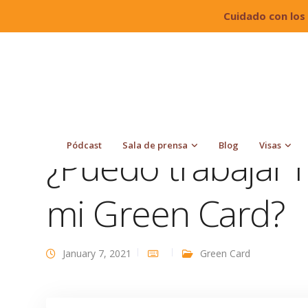
Cuidado con los
Quiroga Law Office, PLLC
Blog
Green Card
Pódcast
Sala de prensa
Blog
Visas
¿Puedo trabajar 
mi Green Card?
January 7, 2021
Green Card