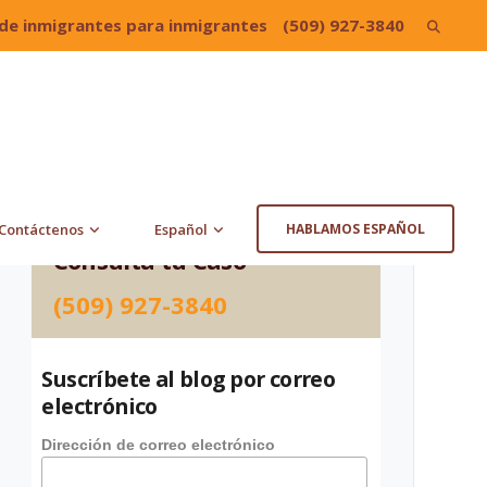
de inmigrantes para inmigrantes
(509) 927-3840
Search
for:
Contáctenos
Español
HABLAMOS ESPAÑOL
Consulta tu Caso
(509) 927-3840
Suscríbete al blog por correo
electrónico
Dirección de correo electrónico