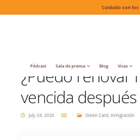
Cuidado con los
Quiroga Law Office, PLLC
Blog
Green Card
Pódcast
Sala de prensa
Blog
Visas
¿Puedo renovar 
vencida después
July 24, 2020
Green Card
,
Inmigración