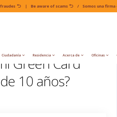
 fraudes
|
Be aware of scams
/
Somos una firma 
¿Puedo renovar mi Green Card vencida después de 10 años?
Ciudadanía
Residencia
Acerca de
Oficinas
mi Green Card
 de 10 años?