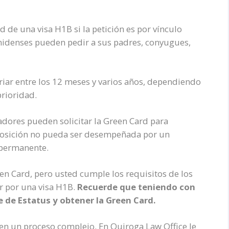
de una visa H1B si la petición es por vínculo
unidenses pueden pedir a sus padres, conyugues,
riar entre los 12 meses y varios años, dependiendo
prioridad.
eadores pueden solicitar la Green Card para
 posición no pueda ser desempeñada por un
 permanente.
een Card, pero usted cumple los requisitos de los
ar por una visa H1B.
Recuerde que teniendo con
e de Estatus y obtener la Green Card.
 en un proceso complejo. En Quiroga Law Office le