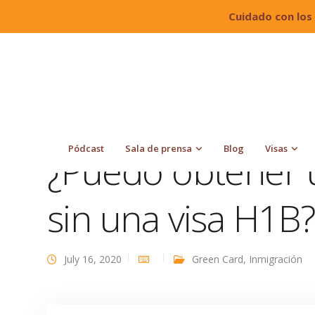
Cuidado con los
Quiroga Law Office, PLLC
Blog
Green Card
Pódcast
Sala de prensa
Blog
Visas
¿Puedo obtener 
sin una visa H1B?
July 16, 2020
Green Card
,
Inmigración