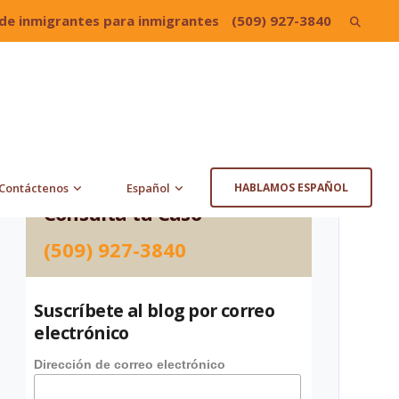
de inmigrantes para inmigrantes
(509) 927-3840
Search
for:
Contáctenos
Español
HABLAMOS ESPAÑOL
Consulta tu Caso
(509) 927-3840
Suscríbete al blog por correo
electrónico
Dirección de correo electrónico