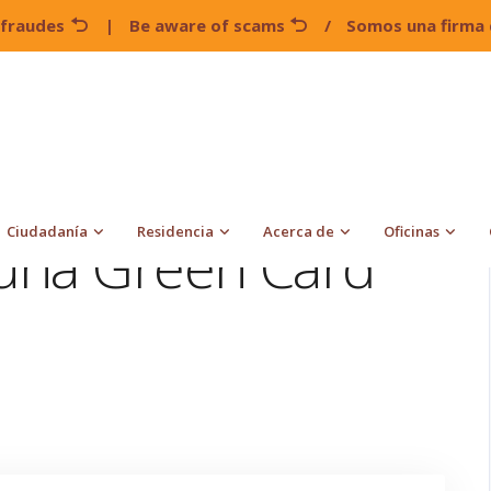
 fraudes
|
Be aware of scams
/
Somos una firma 
¿Puedo obtener una Green Card sin una visa H1B?
Ciudadanía
Residencia
Acerca de
Oficinas
una Green Card