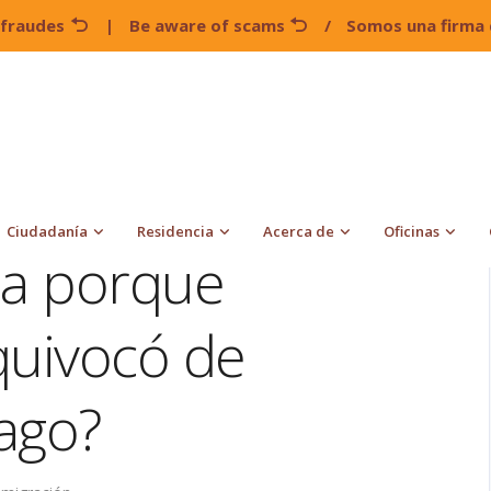
 fraudes
|
Be aware of scams
/
Somos una firma 
ación
Perdí mi audiencia porque inmigración se equivocó de
Ciudadanía
Residencia
Acerca de
Oficinas
ia porque
quivocó de
ago?