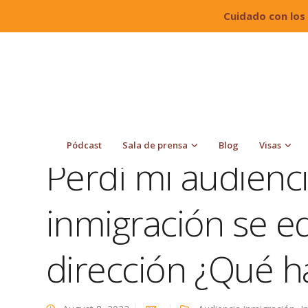
Cuidado con los
Quiroga Law Office, PLLC
Blog
Audiencia inmigr
dirección ¿Qué hago?
Pódcast
Sala de prensa
Blog
Visas
Perdí mi audienc
inmigración se e
dirección ¿Qué h