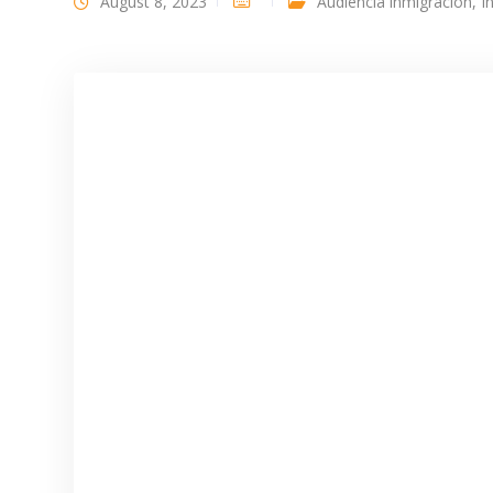
August 8, 2023
Audiencia inmigración
,
I