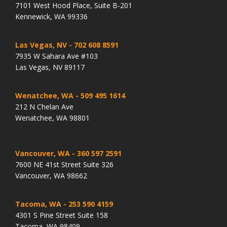
7101 West Hood Place, Suite B-201
Kennewick, WA 99336
Las Vegas, NV
- 702 608 8591
7935 W Sahara Ave #103
Las Vegas, NV 89117
Wenatchee, WA
- 509 495 1614
212 N Chelan Ave
Wenatchee, WA 98801
Vancouver, WA
- 360 597 2591
7600 NE 41st Street Suite 326
Vancouver, WA 98662
Tacoma, WA
- 253 590 4159
4301 S Pine Street Suite 158
Tacoma, WA 98409